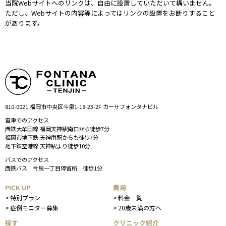
当院Webサイトへのリンクは、自由に設置していただいて構いません。
ただし、Webサイトの内容等によってはリンクの設置をお断りすること
があります。
810-0021 福岡市中央区今泉1-18-23-2F カーサフォンタナビル
電車でのアクセス
西鉄大牟田線 福岡天神駅南口から徒歩7分
福岡市地下鉄 天神南駅からも徒歩7分
地下鉄空港線 天神駅より徒歩10分
バスでのアクセス
西鉄バス 今泉一丁目停留所 徒歩1分
PICK UP
費用
特別プラン
料金一覧
症例モニター募集
20歳未満の方へ
探す
クリニック紹介